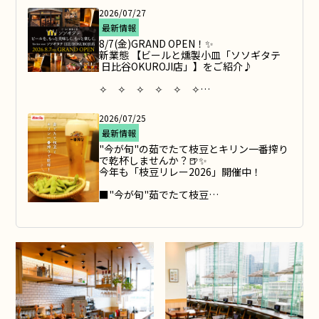
期間：8/5(水)～9/8(火)

2026/07/27
最新情報
●マスカットクラッシュゼリーサワー

クラッシュゼリーを使用したソソギタテオ
8/7(金)GRAND OPEN！✨

リジナルサワー。

新業態 【ビールと燻製小皿「ソソギタテ
食べながらでも、くずしながらでもお好み
 日比谷OKUROJI店」】をご紹介♪

で♪

✧　✧　✧　✧　✧　✧

●カリ梅サワー

はじめまして、ソソギタテです。

乾燥梅肉の食感と風味が楽しく、噛むたび
ビールを、もっと美味しく、もっと楽し
2026/07/25
に絶妙な酸味を味わえます。

く。

何杯飲んでも飽きない一品♪

最新情報
仕事帰りに一杯。 休日にのんびり一杯。

その日の気分で選ぶビールと、 少しずつ楽
"今が旬"の茹でたて枝豆とキリン一番搾り
ぜひお試しください✨
しめる小皿料理。

で乾杯しませんか？🍺✨

気軽に立ち寄れて、ついまた来たくなる。

今年も「枝豆リレー2026」開催中！

そんなお店を目指しています。

✧　✧　✧　✧　✧　✧

■"今が旬"茹でたて枝豆

枝豆は旬がとても短く、おいしい時期や産
OPEN記念ビール半額や、クーポン配信、
地が移り変わります。

オリジナルグッズプレゼントなど、

キリンシティでは、「今」が旬の枝豆を日
キャンペーンも盛りだくさんです✨

本各地から取り寄せ、オーダーをいただい
てから茹でたてをお届けします♪

ぜひOPENをお待ちください😊♪
初夏から秋にかけて様々な枝豆が登場しま
すので、お好みのビールとぜひご一緒にお
楽しみください！